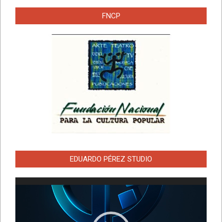
FNCP
EDUARDO PÉREZ STUDIO
Reproductor
de
vídeo