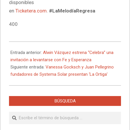
disponibles
en
Ticketera.com
.
#LaMelodíaRegresa
400
2025-
06-
Entrada anterior:
Alwin Vázquez estrena “Celebra” una
30
invitación a levantarse con Fe y Esperanza
Siguiente entrada:
Vanessa Gocksch y Juan Pellegrino
fundadores de Systema Solar presentan ‘La Ortiga’
BÚSQUEDA
Buscar