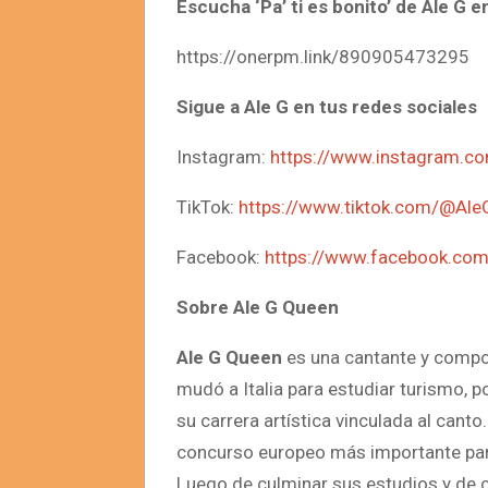
Escucha ‘Pa’ ti es bonito’ de Ale G e
https://onerpm.link/890905473295
Sigue a Ale G en tus redes sociales
Instagram:
https://www.instagram.c
TikTok:
https://www.tiktok.com/@Ale
Facebook:
https://www.facebook.co
Sobre Ale G Queen
Ale G Queen
es una cantante y compo
mudó a Italia para estudiar turismo, 
su carrera artística vinculada al canto.
concurso europeo más importante par
Luego de culminar sus estudios y de cr