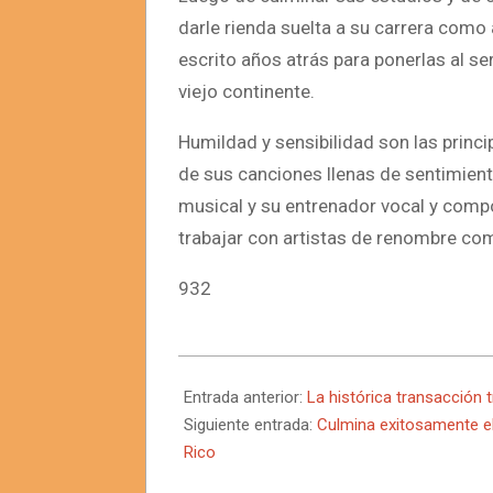
darle rienda suelta a su carrera como
escrito años atrás para ponerlas al se
viejo continente.
Humildad y sensibilidad son las princi
de sus canciones llenas de sentimien
musical y su entrenador vocal y comp
trabajar con artistas de renombre com
932
2025-
07-
Entrada anterior:
La histórica transacción 
20
Siguiente entrada:
Culmina exitosamente e
Rico