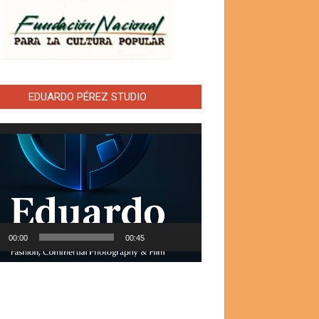
EDUARDO PÉREZ STUDIO
ductor
00:00
00:45