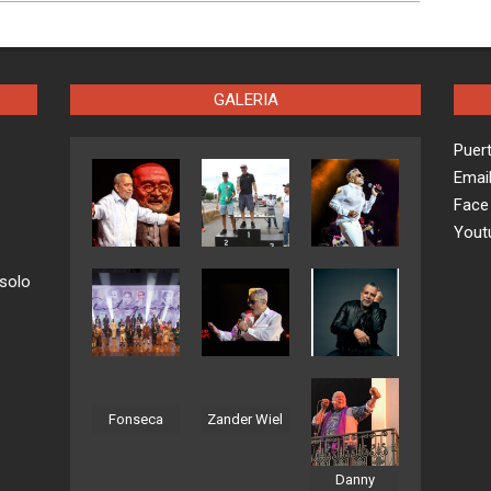
GALERIA
Puer
Emai
Face
Yout
 solo
Fonseca
Zander Wiel
Danny