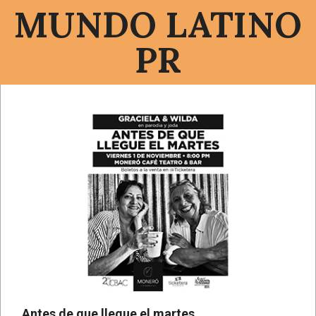
Saltar
MUNDO LATINO
al
contenido
PR
Menú
de
navegación
principal
Antes de que llegue el martes