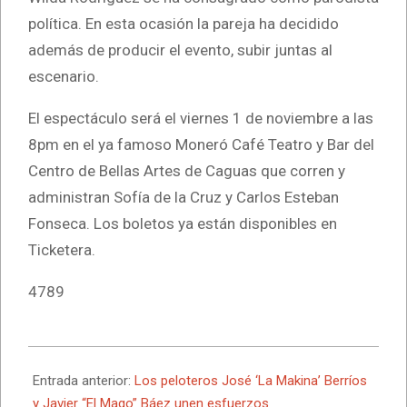
política. En esta ocasión la pareja ha decidido
además de producir el evento, subir juntas al
escenario.
El espectáculo será el viernes 1 de noviembre a las
8pm en el ya famoso Moneró Café Teatro y Bar del
Centro de Bellas Artes de Caguas que corren y
administran Sofía de la Cruz y Carlos Esteban
Fonseca. Los boletos ya están disponibles en
Ticketera.
4789
2024-
10-
Entrada anterior:
Los peloteros José ‘La Makina’ Berríos
06
y Javier “El Mago” Báez unen esfuerzos