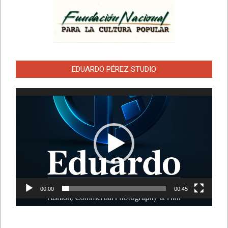
EDUARDO PÉREZ STUDIO
Reproductor
de
vídeo
00:00
00:45