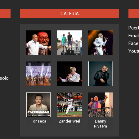
GALERIA
Puer
Emai
Face
Yout
 solo
Fonseca
Zander Wiel
Danny
Rivaera