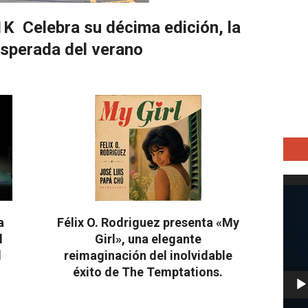
K Celebra su décima edición, la
esperada del verano
Repro
de
vídeo
a
Félix O. Rodriguez presenta «My
l
Girl», una elegante
l
reimaginación del inolvidable
éxito de The Temptations.
2026-
08-