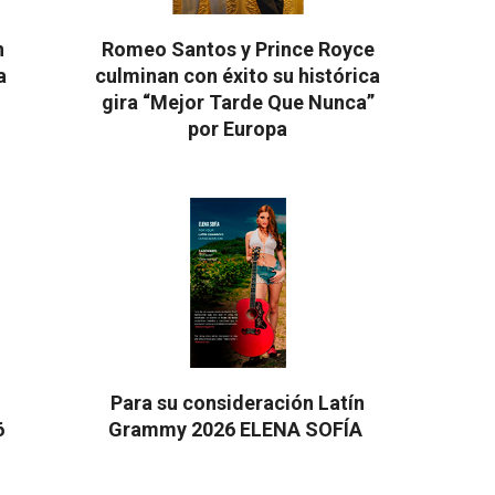
n
Romeo Santos y Prince Royce
a
culminan con éxito su histórica
gira “Mejor Tarde Que Nunca”
por Europa
2026-
08-
03
m
Para su consideración Latín
6
Grammy 2026 ELENA SOFÍA
2026-
08-