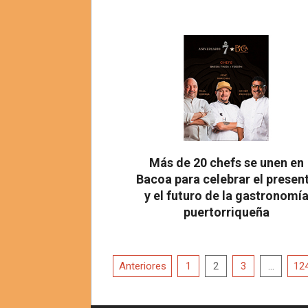
2026-
08-
02
Más de 20 chefs se unen en
Bacoa para celebrar el presen
y el futuro de la gastronomí
puertorriqueña
2026-
08-
Paginación
01
Anteriores
1
2
3
…
12
de