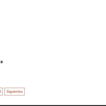
01
te
a
4
Siguientes