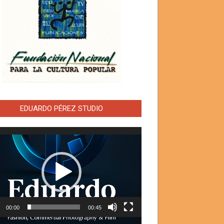
EDUARDO PÉREZ STUDIO
ductor
00:00
00:45