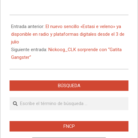
2026-
07-
Entrada anterior:
El nuevo sencillo «Estasi e veleno» ya
08
disponible en radio y plataformas digitales desde el 3 de
julio
Siguiente entrada:
Nickoog_CLK sorprende con “Gatita
Gangster”
BÚSQUEDA
Buscar
FNCP