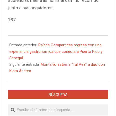
audiencias mientras honra el camino recorrido
junto a sus seguidores.
137
2026-
02-
Entrada anterior:
Raíces Compartidas regresa con una
23
experiencia gastronómica que conecta a Puerto Rico y
Senegal
Siguiente entrada:
Montalvo estrena “Tal Vez” a dúo con
Kiara Andrea
BÚSQUEDA
Buscar