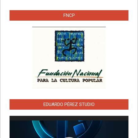
FNCP
EDUARDO PÉREZ STUDIO
Reproductor
de
vídeo