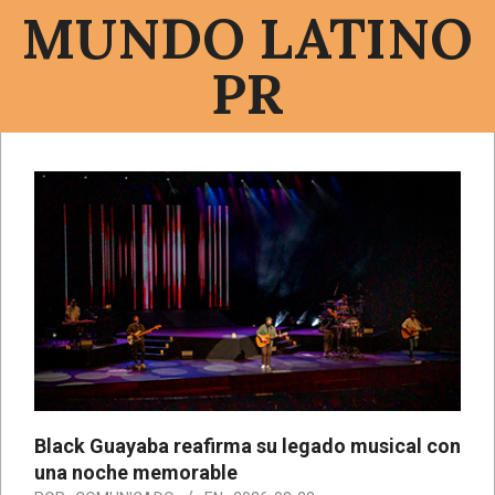
Saltar
MUNDO LATINO
al
contenido
PR
Menú
de
navegación
principal
Black Guayaba reafirma su legado musical con
una noche memorable