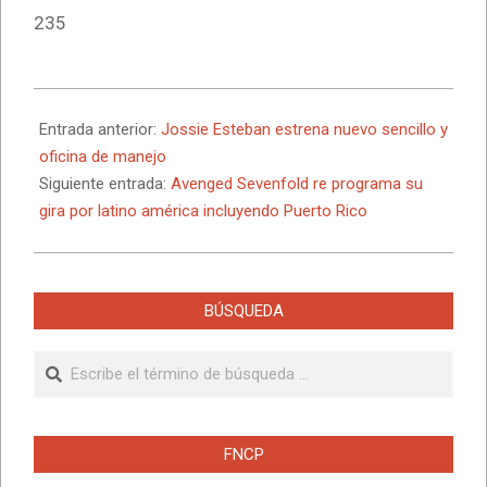
235
2025-
09-
Entrada anterior:
Jossie Esteban estrena nuevo sencillo y
29
oficina de manejo
Siguiente entrada:
Avenged Sevenfold re programa su
gira por latino américa incluyendo Puerto Rico
BÚSQUEDA
Buscar
FNCP