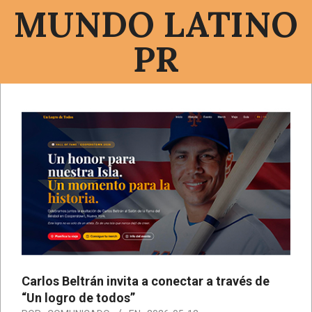
Saltar
MUNDO LATINO
al
contenido
PR
Menú
de
navegación
principal
Carlos Beltrán invita a conectar a través de
“Un logro de todos”