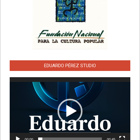
EDUARDO PÉREZ STUDIO
Reproductor
de
vídeo
00:00
00:45