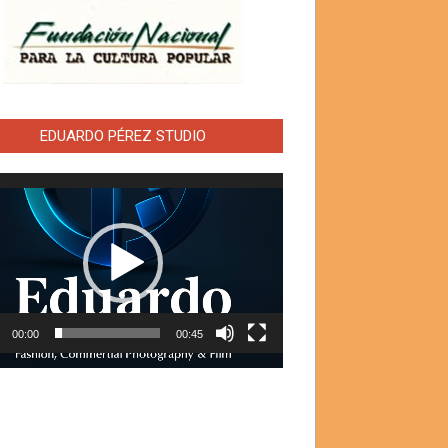
EDUARDO PÉREZ STUDIO
ductor
00:00
00:45