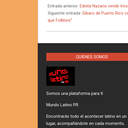
09-
Entrada anterior:
Ednita Nazario vende tres
22
Siguiente entrada:
Gibaro de Puerto Rico 
que Folklore”
QUIENES SOMOS
Somos una plataforma para tí
Mundo Latino PR
Encontrarás todo el acontecer latino en un
lugar, acompañándote en cada momento,