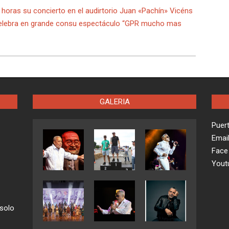
 horas su concierto en el audirtorio Juan «Pachín» Vicéns
celebra en grande consu espectáculo “GPR mucho mas
GALERIA
Puer
Emai
Face
Yout
 solo