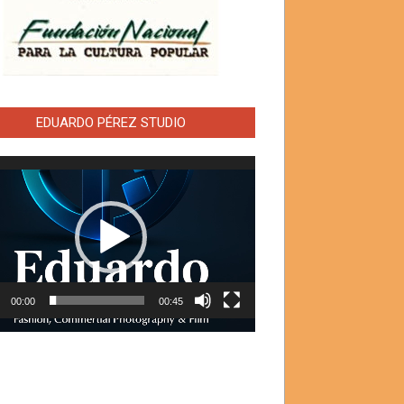
EDUARDO PÉREZ STUDIO
ductor
00:00
00:45