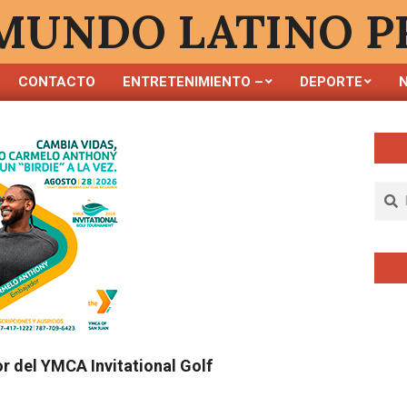
MUNDO LATINO P
CONTACTO
ENTRETENIMIENTO –
DEPORTE
N
Menú
de
navegación
principal
Busc
 del YMCA Invitational Golf