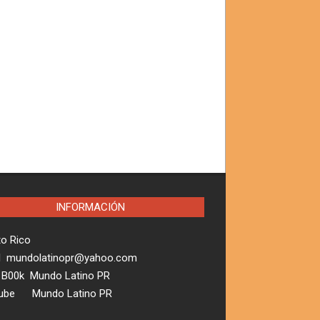
INFORMACIÓN
to Rico
l mundolatinopr@yahoo.com
 B00k Mundo Latino PR
ube Mundo Latino PR