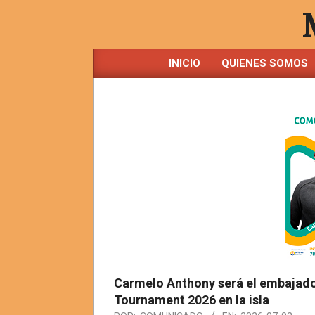
Saltar
al
contenido
INICIO
QUIENES SOMOS
Carmelo Anthony será el embajador
Tournament 2026 en la isla