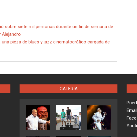
nió sobre siete mil personas durante un fin de semana de
w Alejandro
, una pieza de blues y jazz cinematográfico cargada de
GALERIA
Puer
Emai
Face
Yout