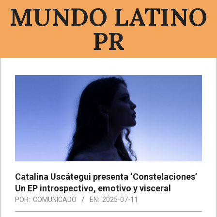
Saltar
MUNDO LATINO
al
contenido
PR
Menú
de
navegación
principal
Catalina Uscátegui presenta ‘Constelaciones’
Un EP introspectivo, emotivo y visceral
POR:
COMUNICADO
EN:
2025-07-11