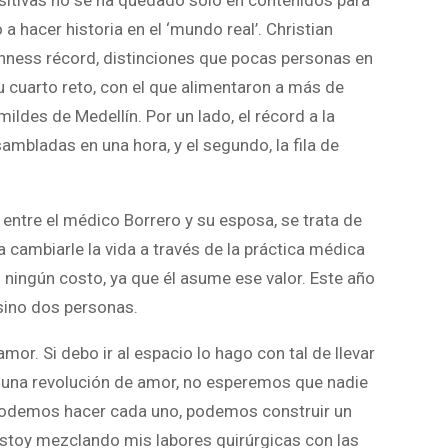
sitivas no se ha quedado solo en contenidos para
a hacer historia en el ‘mundo real’. Christian
ness récord, distinciones que pocas personas en
su cuarto reto, con el que alimentaron a más de
ldes de Medellín. Por un lado, el récord a la
bladas en una hora, y el segundo, la fila de
ntre el médico Borrero y su esposa, se trata de
 cambiarle la vida a través de la práctica médica
in ningún costo, ya que él asume ese valor. Este año
 sino dos personas.
mor. Si debo ir al espacio lo hago con tal de llevar
a una revolución de amor, no esperemos que nadie
 podemos hacer cada uno, podemos construir un
estoy mezclando mis labores quirúrgicas con las