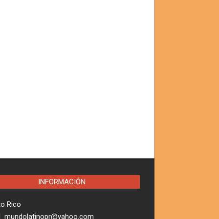
INFORMACIÓN
to Rico
l mundolatinopr@yahoo.com