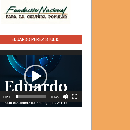
EDUARDO PÉREZ STUDIO
ductor
00:00
00:45