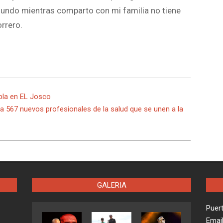
mundo mientras comparto con mi familia no tiene
orrero.
la en EL Josco
úa 567 nuevos profesionales de la salud que se unen a la
GALERIA
Puer
Emai