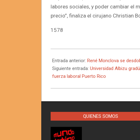
labores sociales, y poder cambiar el 
precio”, finaliza el cirujano Christian B
1578
2024-
11-
Entrada anterior:
René Monclova se desdob
02
Siguiente entrada:
Universidad Albizu grad
fuerza laboral Puerto Rico
QUIENES SOMOS