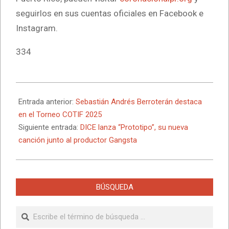
seguirlos en sus cuentas oficiales en Facebook e
Instagram.
334
2025-
07-
Entrada anterior:
Sebastián Andrés Berroterán destaca
27
en el Torneo COTIF 2025
Siguiente entrada:
DICE lanza “Prototipo”, su nueva
canción junto al productor Gangsta
BÚSQUEDA
Buscar