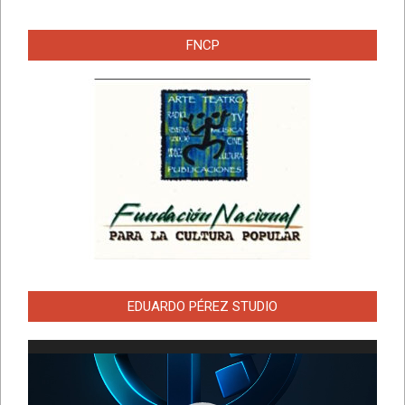
FNCP
EDUARDO PÉREZ STUDIO
Reproductor
de
vídeo