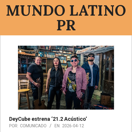
Saltar
MUNDO LATINO
al
contenido
PR
Menú
de
navegación
principal
DeyCube estrena ‘21.2 Acústico’
POR:
COMUNICADO
EN:
2026-04-12