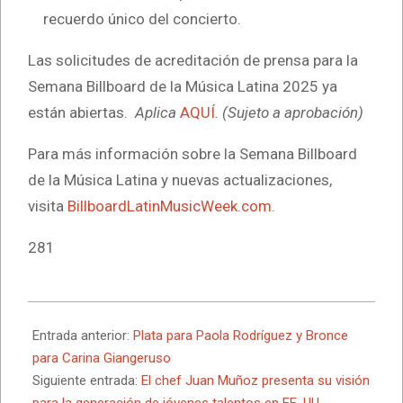
recuerdo único del concierto.
Las solicitudes de acreditación de prensa para la
Semana Billboard de la Música Latina 2025 ya
están abiertas.
Aplica
AQUÍ
.
(Sujeto a aprobación)
Para más información sobre la Semana Billboard
de la Música Latina y nuevas actualizaciones,
visita
BillboardLatinMusicWeek.com
.
281
2025-
08-
Entrada anterior:
Plata para Paola Rodríguez y Bronce
24
para Carina Giangeruso
Siguiente entrada:
El chef Juan Muñoz presenta su visión
para la generación de jóvenes talentos en EE. UU.