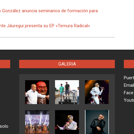
rio González anuncia seminarios de formación para
ente Jáuregui presenta su EP «Ternura Radical»
GALERIA
Puer
Emai
Face
Yout
 solo