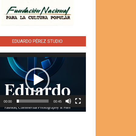
EDUARDO PÉREZ STUDIO
ductor
00:00
00:45