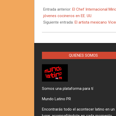
2025-
08-
Entrada anterior:
El Chef Internacional Mi
20
jóvenes cocineros en EE. UU.
Siguiente entrada:
El artista mexicano Vic
QUIENES SOMOS
Somos una plataforma para tí
Mundo Latino PR
Encontrarás todo el acontecer latino en un
lugar, acompañándote en cada momento,