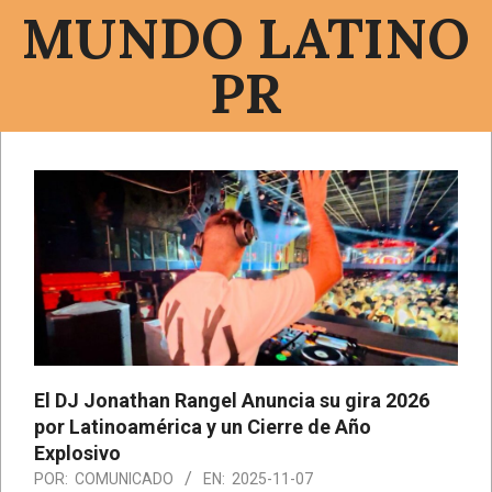
Saltar
MUNDO LATINO
al
contenido
PR
Menú
de
navegación
principal
El DJ Jonathan Rangel Anuncia su gira 2026
por Latinoamérica y un Cierre de Año
Explosivo
POR:
COMUNICADO
EN:
2025-11-07