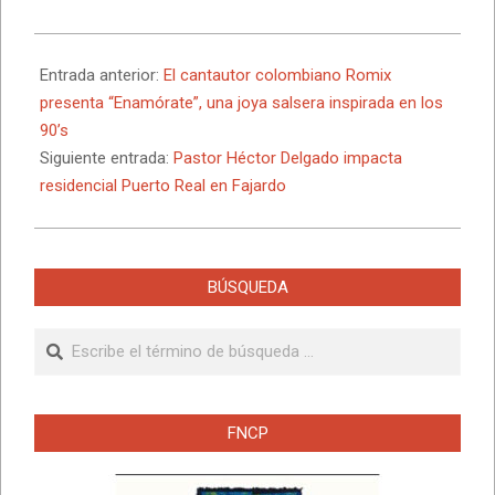
2025-
11-
Entrada anterior:
El cantautor colombiano Romix
07
presenta “Enamórate”, una joya salsera inspirada en los
90’s
Siguiente entrada:
Pastor Héctor Delgado impacta
residencial Puerto Real en Fajardo
BÚSQUEDA
Buscar
FNCP