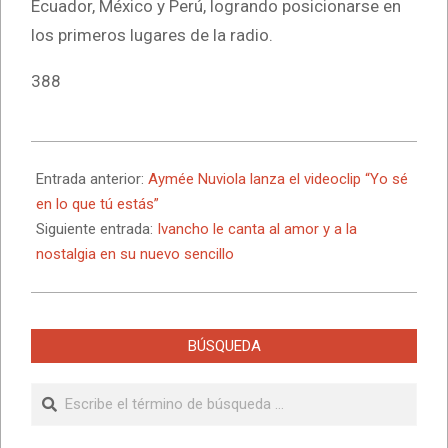
Ecuador, México y Perú, logrando posicionarse en
los primeros lugares de la radio.
388
2025-
03-
Entrada anterior:
Aymée Nuviola lanza el videoclip “Yo sé
31
en lo que tú estás”
Siguiente entrada:
Ivancho le canta al amor y a la
nostalgia en su nuevo sencillo
BÚSQUEDA
Buscar