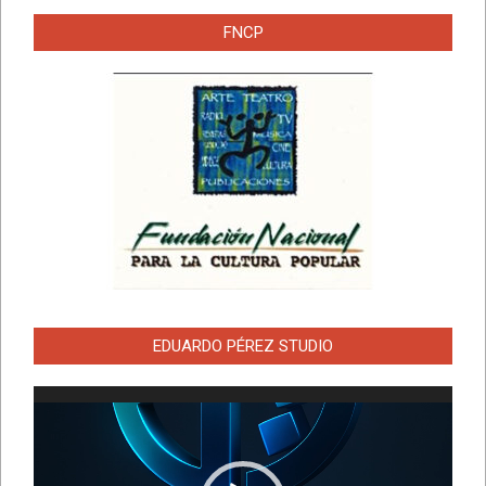
FNCP
EDUARDO PÉREZ STUDIO
Reproductor
de
vídeo