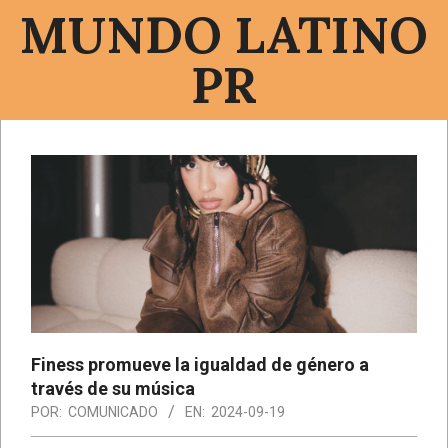
Saltar
MUNDO LATINO
al
contenido
PR
Menú
de
navegación
principal
Finess promueve la igualdad de género a
través de su música
POR:
COMUNICADO
EN:
2024-09-19