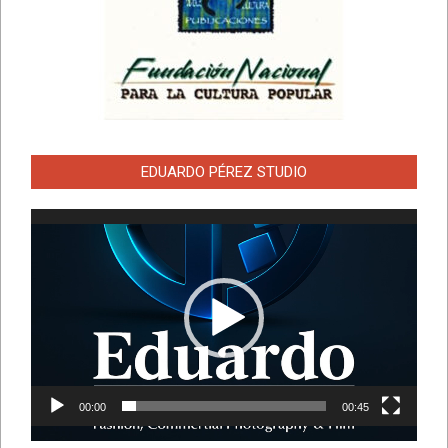
EDUARDO PÉREZ STUDIO
Reproductor
de
vídeo
00:00
00:45