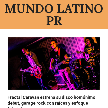
Saltar
MUNDO LATINO
al
contenido
PR
Menú
de
navegación
principal
Fractal Caravan estrena su disco homónimo
debut, garage rock con raíces y enfoque