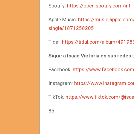
Spotify:
https://open.spotify.com/in
Apple Music:
https://music.apple.co
single/1871258205
Tidal:
https://tidal.com/album/4919
Sigue a Isaac Victoria en sus redes 
Facebook:
https://www.facebook.co
Instagram:
https://www.instagram.com
TikTok:
https://www.tiktok.com/@isaac
85
2026-