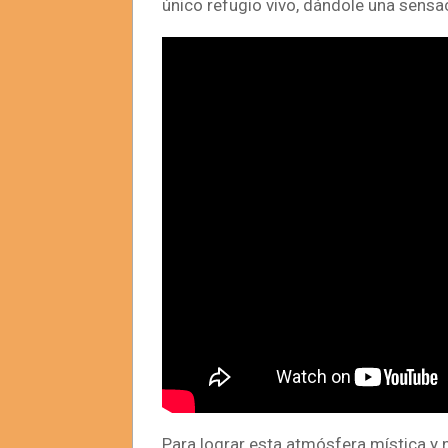
único refugio vivo, dándole una sensac
Para lograr esta atmósfera mística y 