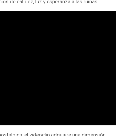
ión de calidez, luz y esperanza a las ruinas.
nostálgica, el videoclip adquiere una dimensión