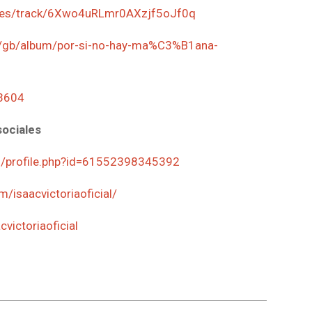
tl-es/track/6Xwo4uRLmr0AXzjf5oJf0q
m/gb/album/por-si-no-hay-ma%C3%B1ana-
83604
sociales
m/profile.php?id=61552398345392
/isaacvictoriaoficial/
victoriaoficial