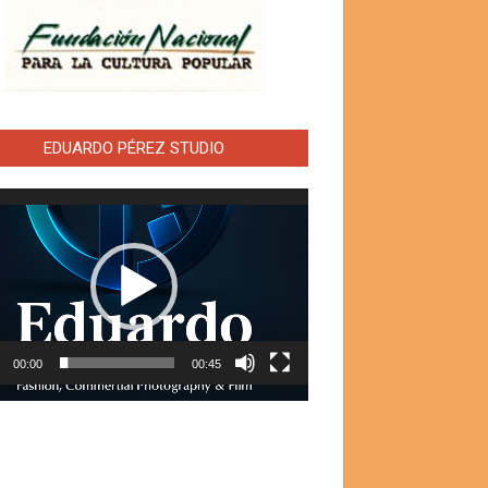
EDUARDO PÉREZ STUDIO
ductor
00:00
00:45