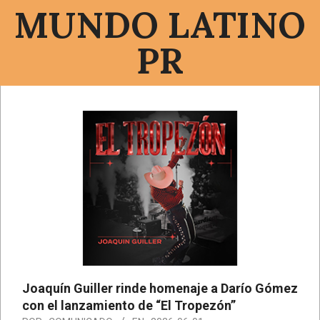
Saltar
MUNDO LATINO
al
contenido
PR
Menú
de
navegación
principal
Joaquín Guiller rinde homenaje a Darío Gómez
con el lanzamiento de “El Tropezón”