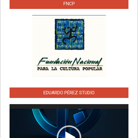
FNCP
EDUARDO PÉREZ STUDIO
Reproductor
de
vídeo