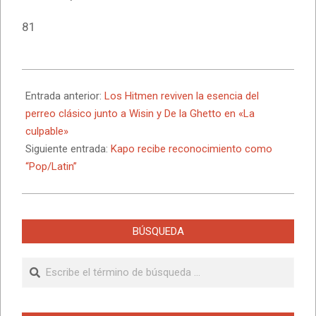
81
2026-
06-
Entrada anterior:
Los Hitmen reviven la esencia del
01
perreo clásico junto a Wisin y De la Ghetto en «La
culpable»
Siguiente entrada:
Kapo recibe reconocimiento como
“Pop/Latin”
BÚSQUEDA
Buscar