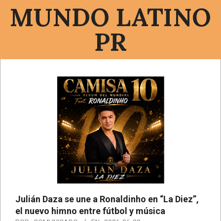
Saltar
MUNDO LATINO
al
contenido
PR
Menú
de
navegación
principal
Julián Daza se une a Ronaldinho en “La Diez”,
el nuevo himno entre fútbol y música