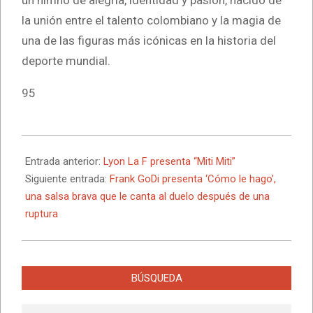
un himno de alegría, identidad y pasión, nacido de
la unión entre el talento colombiano y la magia de
una de las figuras más icónicas en la historia del
deporte mundial.
95
2026-
06-
Entrada anterior:
Lyon La F presenta “Miti Miti”
22
Siguiente entrada:
Frank GoDi presenta ‘Cómo le hago’,
una salsa brava que le canta al duelo después de una
ruptura
BÚSQUEDA
Buscar