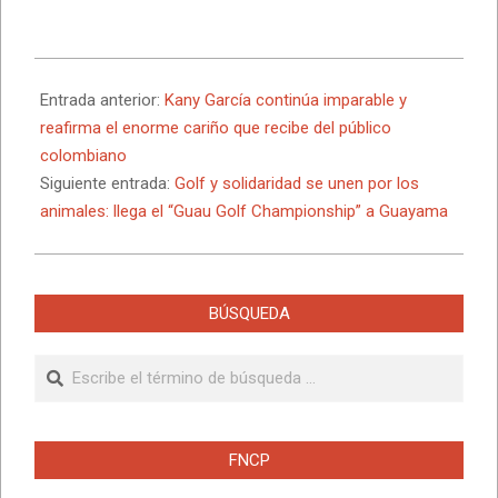
2026-
05-
Entrada anterior:
Kany García continúa imparable y
26
reafirma el enorme cariño que recibe del público
colombiano
Siguiente entrada:
Golf y solidaridad se unen por los
animales: llega el “Guau Golf Championship” a Guayama
BÚSQUEDA
Buscar
FNCP