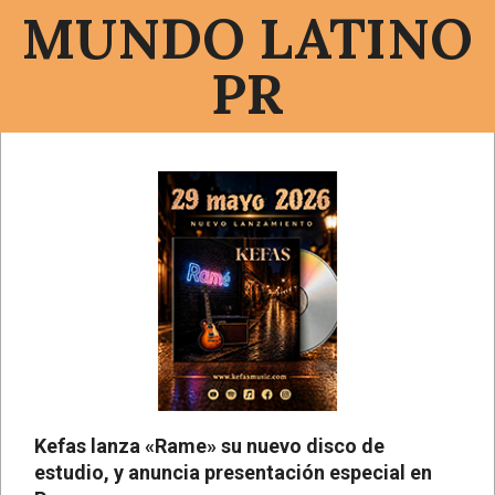
Saltar
MUNDO LATINO
al
contenido
PR
Menú
de
navegación
principal
Kefas lanza «Rame» su nuevo disco de
estudio, y anuncia presentación especial en