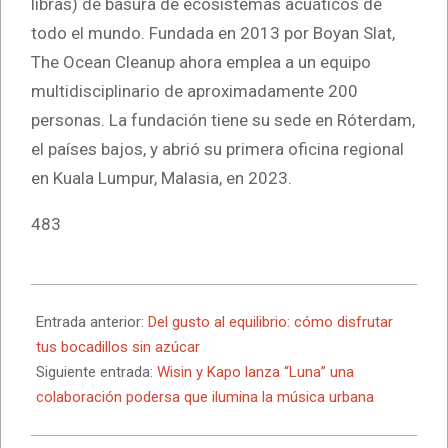
libras) de basura de ecosistemas acuáticos de
todo el mundo. Fundada en 2013 por Boyan Slat,
The Ocean Cleanup ahora emplea a un equipo
multidisciplinario de aproximadamente 200
personas. La fundación tiene su sede en Róterdam,
el
países bajos, y abrió su primera oficina regional
en Kuala Lumpur, Malasia, en 2023.
483
2025-
04-
Entrada anterior:
Del gusto al equilibrio: cómo disfrutar
24
tus bocadillos sin azúcar
Siguiente entrada:
Wisin y Kapo lanza “Luna” una
colaboración podersa que ilumina la música urbana