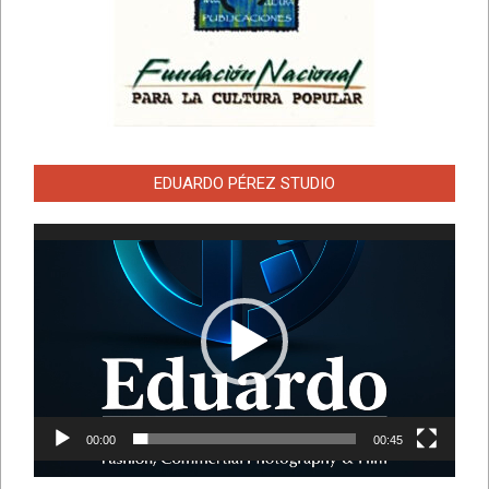
EDUARDO PÉREZ STUDIO
Reproductor
de
vídeo
00:00
00:45