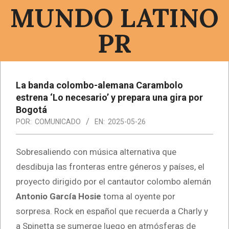
Saltar
MUNDO LATINO
al
contenido
PR
Menú
de
La banda colombo-alemana Carambolo
navegación
estrena ‘Lo necesario’ y prepara una gira por
principal
Bogotá
POR:
COMUNICADO
EN:
2025-05-26
Sobresaliendo con música alternativa que
desdibuja las fronteras entre géneros y países, el
proyecto dirigido por el cantautor colombo alemán
Antonio García Hosie
toma al oyente por
sorpresa. Rock en español que recuerda a Charly y
a Spinetta se sumerge luego en atmósferas de