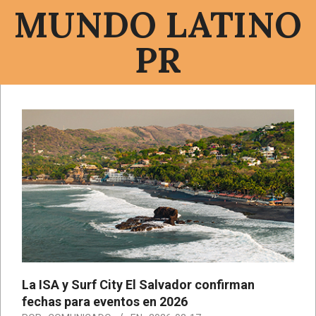
Saltar
MUNDO LATINO
al
contenido
PR
Menú
de
navegación
principal
La ISA y Surf City El Salvador confirman
fechas para eventos en 2026