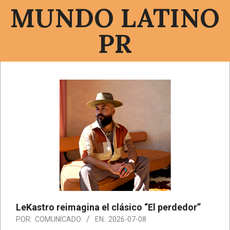
Saltar
MUNDO LATINO
al
contenido
PR
Menú
de
navegación
principal
LeKastro reimagina el clásico “El perdedor”
POR:
COMUNICADO
EN:
2026-07-08