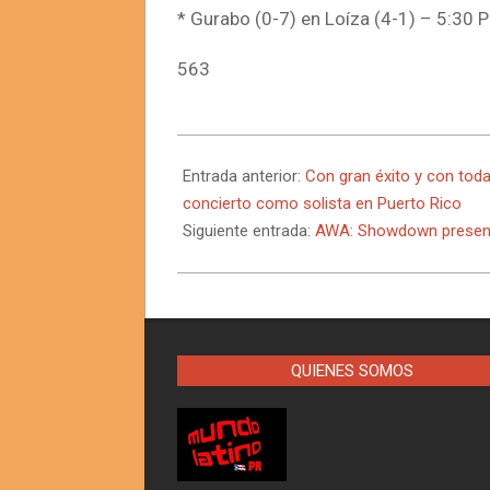
* Gurabo (0-7) en Loíza (4-1) – 5:30 
563
2025-
03-
Entrada anterior:
Con gran éxito y con toda
23
concierto como solista en Puerto Rico
Siguiente entrada:
AWA: Showdown present
QUIENES SOMOS