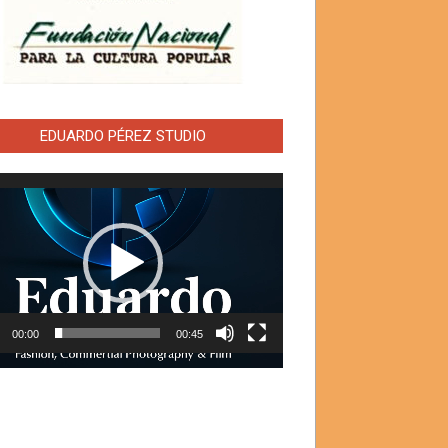
EDUARDO PÉREZ STUDIO
ductor
00:00
00:45