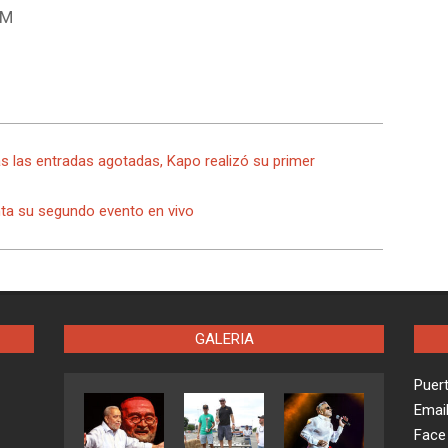
PM
s las entradas agotadas, Kapo realizó su primer
a su segundo evento en vivo
GALERIA
Puer
Emai
Face