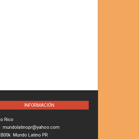
INFORMACIÓN
to Rico
l mundolatinopr@yahoo.com
 B00k Mundo Latino PR