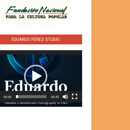
EDUARDO PÉREZ STUDIO
ductor
00:00
00:45