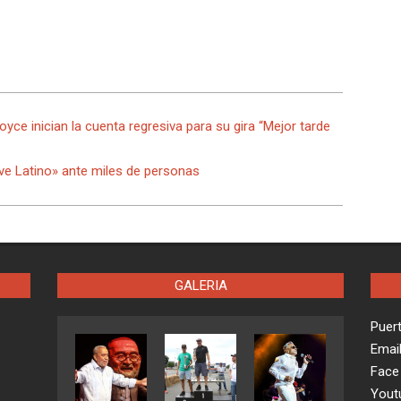
ce inician la cuenta regresiva para su gira “Mejor tarde
ive Latino» ante miles de personas
GALERIA
Puer
Emai
Face
Yout