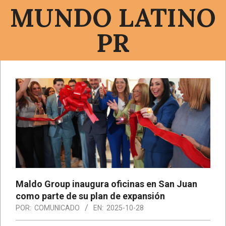
Saltar
MUNDO LATINO
al
contenido
PR
Menú
de
navegación
principal
Maldo Group inaugura oficinas en San Juan
como parte de su plan de expansión
POR:
COMUNICADO
EN:
2025-10-28