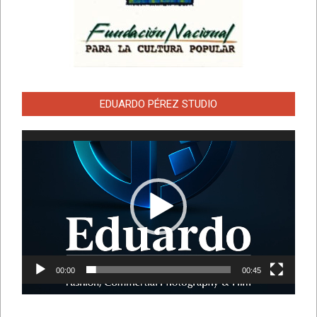
EDUARDO PÉREZ STUDIO
Reproductor
de
vídeo
00:00
00:45