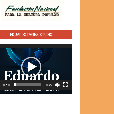
EDUARDO PÉREZ STUDIO
ductor
00:00
00:45