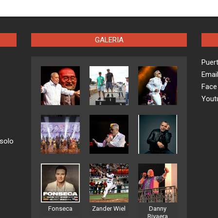
GALERIA
Puer
Emai
Face
Yout
 solo
Fonseca
Zander Wiel
Danny
Rivaera