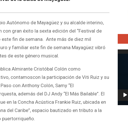
o Autónomo de Mayagüez y su alcalde interino,
 con gran éxito la sexta edición del “Festival de
bo este fin de semana. Ante más de diez mil
uro y familiar este fin de semana Mayagüez vibró
Repro
tes de este género musical.
de
vídeo
ública Almirante Cristóbal Colón como
ivo, contamoscon la participación de Viti Ruiz y su
 Paso con Anthony Colón, Samy “El
Orquesta, además del DJ Andy “El Más Bailable”. El
ue en la Concha Acústica Frankie Ruiz, ubicada en
na del Caribe”, espacio bautizado en tributo a la
o puertorriqueño.