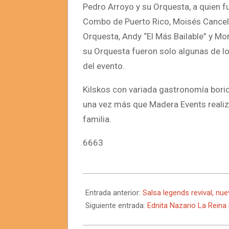
Pedro Arroyo y su Orquesta, a quien fu
Combo de Puerto Rico, Moisés Cancel 
Orquesta, Andy “El Más Bailable” y Mo
su Orquesta fueron solo algunas de l
del evento.
Kilskos con variada gastronomía boric
una vez más que Madera Events realiza
familia.
6663
2024-
08-
Entrada anterior:
Salsa legends revival, nue
26
Siguiente entrada:
Ednita Nazario La Rein