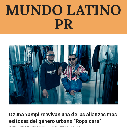
Saltar
MUNDO LATINO
al
contenido
PR
Menú
de
navegación
principal
Ozuna Yampi reavivan una de las alianzas mas
exitosas del género urbano “Ropa cara”