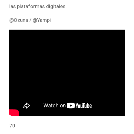
las plataformas digitales.
@Ozuna / @Yampi
70