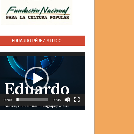
EDUARDO PÉREZ STUDIO
ductor
00:00
00:45