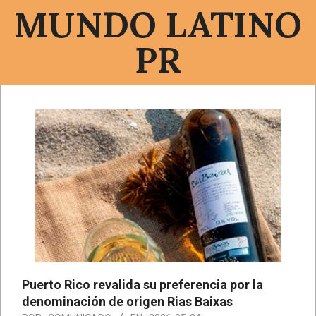
Saltar
MUNDO LATINO
al
contenido
PR
Menú
de
navegación
principal
Puerto Rico revalida su preferencia por la
denominación de origen Rias Baixas