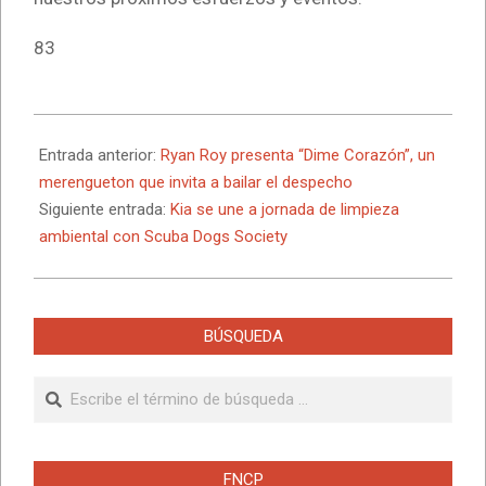
83
2026-
05-
Entrada anterior:
Ryan Roy presenta “Dime Corazón”, un
04
merengueton que invita a bailar el despecho
Siguiente entrada:
Kia se une a jornada de limpieza
ambiental con Scuba Dogs Society
BÚSQUEDA
Buscar
FNCP