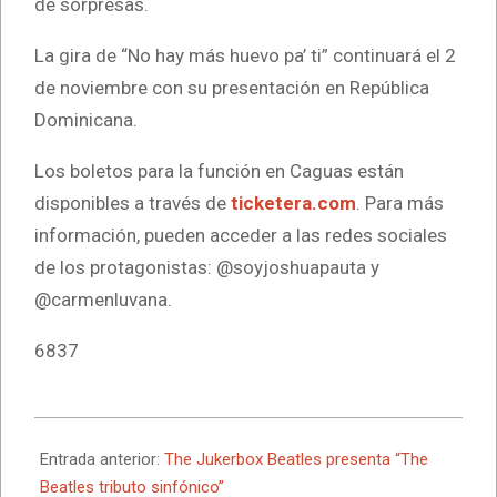
de sorpresas.
La gira de “No hay más huevo pa’ ti” continuará el 2
de noviembre con su presentación en República
Dominicana.
Los boletos para la función en Caguas están
disponibles a través de
ticketera.com
. Para más
información, pueden acceder a las redes sociales
de los protagonistas: @soyjoshuapauta y
@carmenluvana.
6837
2024-
09-
Entrada anterior:
The Jukerbox Beatles presenta “The
18
Beatles tributo sinfónico”