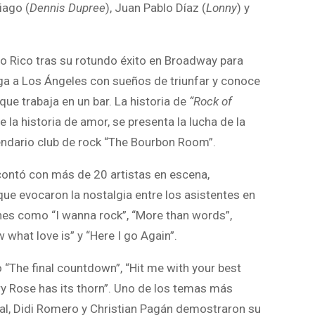
iago (
Dennis Dupree
), Juan Pablo Díaz (
Lonny
) y
to Rico tras su rotundo éxito en Broadway para
lega a Los Ángeles con sueños de triunfar y conoce
que trabaja en un bar. La historia de
“Rock of
la historia de amor, se presenta la lucha de la
egendario club de rock “The Bourbon Room”.
ontó con más de 20 artistas en escena,
e evocaron la nostalgia entre los asistentes en
ones como “I wanna rock”, “More than words”,
w what love is” y “Here I go Again”.
 “The final countdown”, “Hit me with your best
Every Rose has its thorn”. Uno de los temas más
ual, Didi Romero y Christian Pagán demostraron su