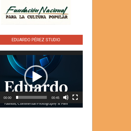
EDUARDO PÉREZ STUDIO
ductor
00:00
00:45