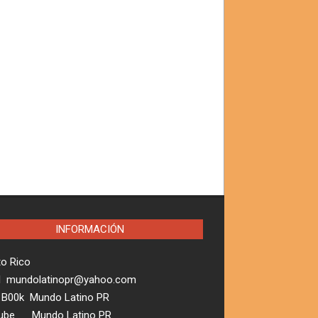
INFORMACIÓN
to Rico
l mundolatinopr@yahoo.com
 B00k Mundo Latino PR
ube Mundo Latino PR