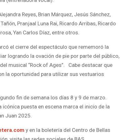
ava (entrenadora vocal).
lejandra Reyes, Brian Márquez, Jesús Sánchez,
añón, Pranjaal Luna Rai, Ricardo Arribas, Ricardo
rosa, Yan Carlos Díaz, entre otros.
marcó el cierre del espectáculo que rememoró la
ar logrando la ovación de pie por parte del público,
n del musical “Rock of Ages”. Cabe destacar que
n la oportunidad para utilizar sus vestuarios
gundo fin de semana los días 8 y 9 de marzo.
 icónica puesta en escena marca el inicio de la
an Juan 2025.
etera.com
y en la boletería del Centro de Bellas
ón, visite las redes sociales de BAS