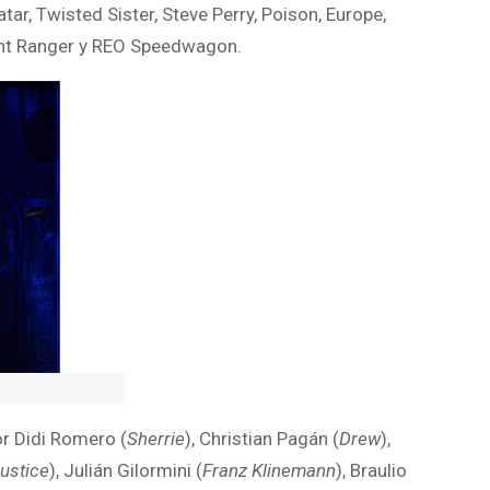
tar, Twisted Sister, Steve Perry, Poison, Europe,
Night Ranger y REO Speedwagon.
or Didi Romero (
Sherrie
), Christian Pagán (
Drew
),
ustice
), Julián Gilormini (
Franz Klinemann
), Braulio