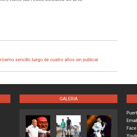
róximo sencillo luego de cuatro años sin publicar
GALERIA
Puer
Emai
Face
Yout