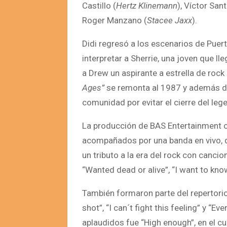
Castillo (
Hertz Klinemann
), Víctor Sant
Roger Manzano (
Stacee Jaxx
).
Didi regresó a los escenarios de Puer
interpretar a Sherrie, una joven que l
a Drew un aspirante a estrella de rock 
Ages”
se remonta al 1987 y además de 
comunidad por evitar el cierre del l
La producción de BAS Entertainment c
acompañados por una banda en vivo, qu
un tributo a la era del rock con canci
“Wanted dead or alive”, “I want to kno
También formaron parte del repertorio
shot”, “I can´t fight this feeling” y “
aplaudidos fue “High enough”, en el c