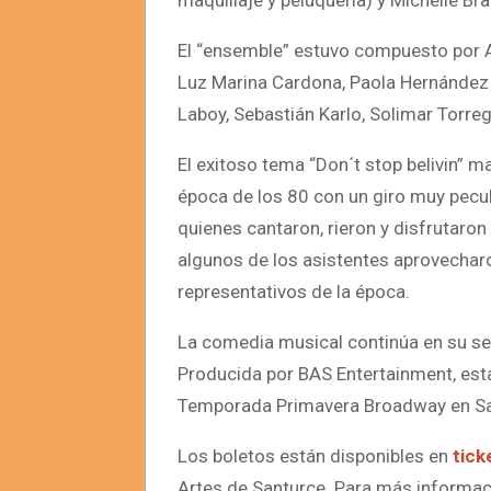
maquillaje y peluquería) y Michelle Br
El “ensemble” estuvo compuesto por A
Luz Marina Cardona, Paola Hernández T
Laboy, Sebastián Karlo, Solimar Torreg
El exitoso tema “Don´t stop belivin” 
época de los 80 con un giro muy peculi
quienes cantaron, rieron y disfrutaro
algunos de los asistentes aprovecharo
representativos de la época.
La comedia musical continúa en su se
Producida por BAS Entertainment, esta
Temporada Primavera Broadway en S
Los boletos están disponibles en
tick
Artes de Santurce. Para más informaci