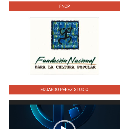
FNCP
EDUARDO PÉREZ STUDIO
Reproductor
de
vídeo