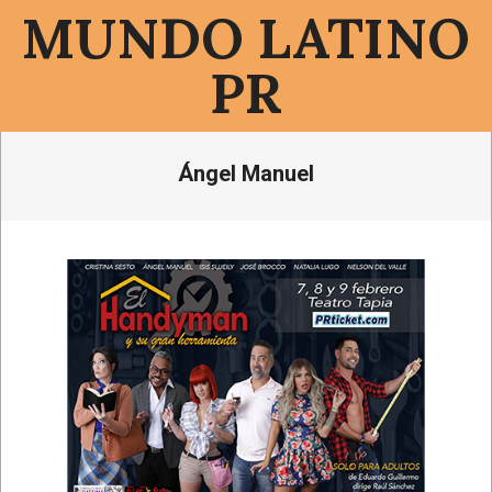
Saltar
MUNDO LATINO
al
contenido
PR
Menú
Ángel Manuel
de
navegación
principal