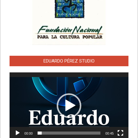
EDUARDO PÉREZ STUDIO
Reproductor
de
vídeo
00:00
00:45