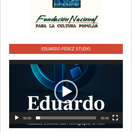
EDUARDO PÉREZ STUDIO
Reproductor
de
vídeo
00:00
00:45