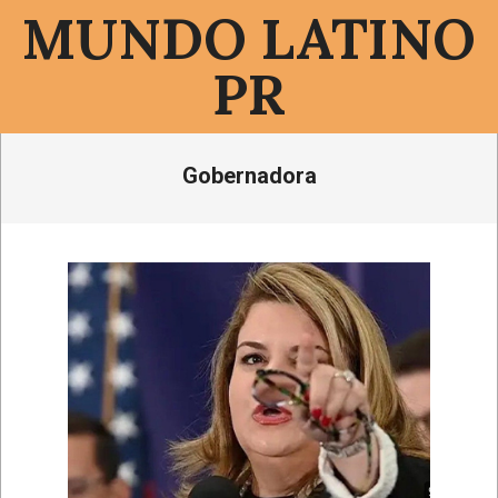
Saltar
MUNDO LATINO
al
contenido
PR
Menú
Gobernadora
de
navegación
principal