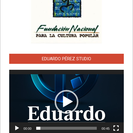
EDUARDO PÉREZ STUDIO
Reproductor
de
vídeo
00:00
00:45