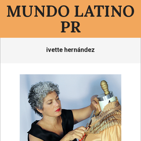
Saltar
MUNDO LATINO
al
contenido
PR
Menú
ivette hernández
de
navegación
principal