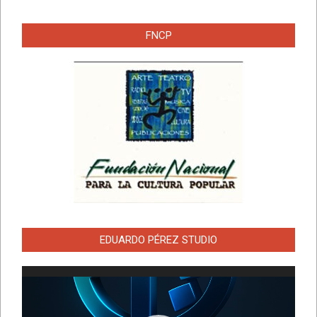
FNCP
EDUARDO PÉREZ STUDIO
Reproductor
de
vídeo