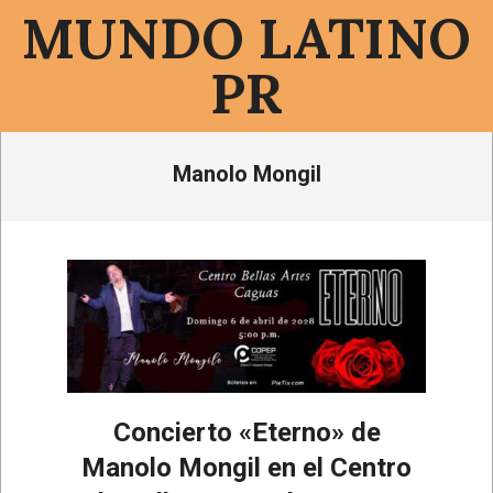
Saltar
MUNDO LATINO
al
contenido
PR
Menú
Manolo Mongil
de
navegación
principal
Concierto «Eterno» de
Manolo Mongil en el Centro