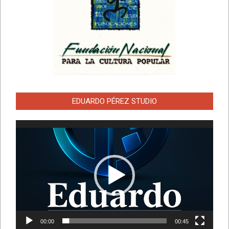
EDUARDO PÉREZ STUDIO
Reproductor
de
vídeo
00:00
00:45