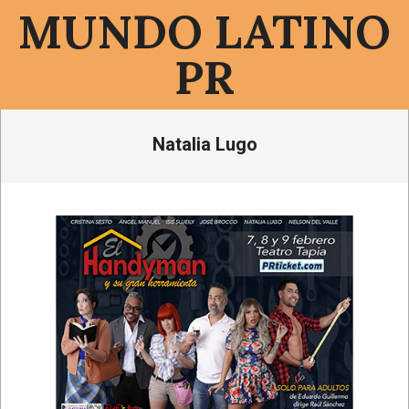
Saltar
MUNDO LATINO
al
contenido
PR
Menú
Natalia Lugo
de
navegación
principal