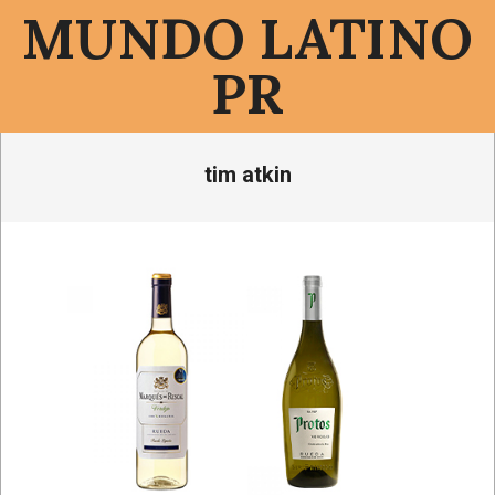
Saltar
MUNDO LATINO
al
contenido
PR
Menú
tim atkin
de
navegación
principal