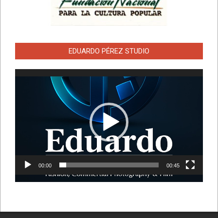
EDUARDO PÉREZ STUDIO
Reproductor
de
vídeo
00:00
00:45