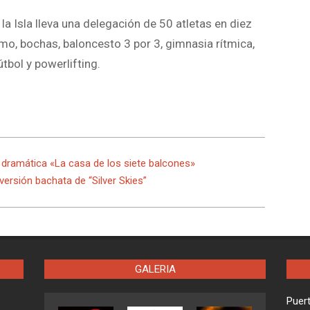
la Isla lleva una delegación de 50 atletas en diez
smo, bochas, baloncesto 3 por 3, gimnasia rítmica,
útbol y powerlifting.
a dramática «La casa de los siete balcones»
ersión bachata de “Silver Skies”
GALERIA
Puer