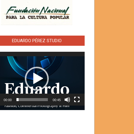
EDUARDO PÉREZ STUDIO
ductor
00:00
00:45