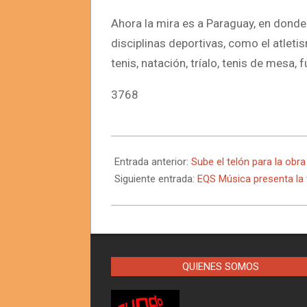
Ahora la mira es a Paraguay, en donde 
disciplinas deportivas, como el atleti
tenis, natación, tríalo, tenis de mesa, f
3768
2024-
09-
Entrada anterior:
Sube el telón para la obr
21
Siguiente entrada:
EQS Música presenta la v
QUIENES SOMOS