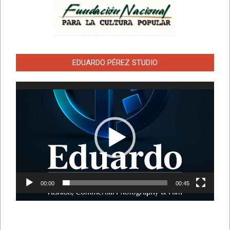
EDUARDO PÉREZ STUDIO
Reproductor
de
vídeo
00:00
00:45