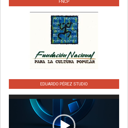
FNCP
EDUARDO PÉREZ STUDIO
Reproductor
de
vídeo