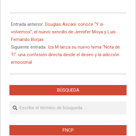
2025-
06-
Entrada anterior:
Douglas Ascani: conoce “Y si
14
volvemos”, el nuevo sencillo de Jennifer Moya y Luis
Fernando Borjas
Siguiente entrada:
Iza M lanza su nuevo tema “Nota de
Ti”: una confesión directa desde el deseo y la adicción
emocional
BÚSQUEDA
Buscar
FNCP