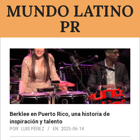
Saltar
MUNDO LATINO
al
contenido
PR
Menú
de
navegación
principal
Berklee en Puerto Rico, una historia de
inspiración y talento
POR:
LUIS PÉREZ
EN:
2025-06-14