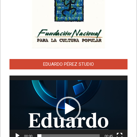
EDUARDO PÉREZ STUDIO
Reproductor
de
vídeo
00:00
00:45