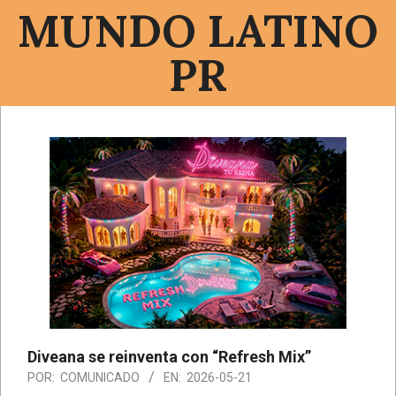
Saltar
MUNDO LATINO
al
contenido
PR
Menú
de
navegación
principal
Diveana se reinventa con “Refresh Mix”
POR:
COMUNICADO
EN:
2026-05-21